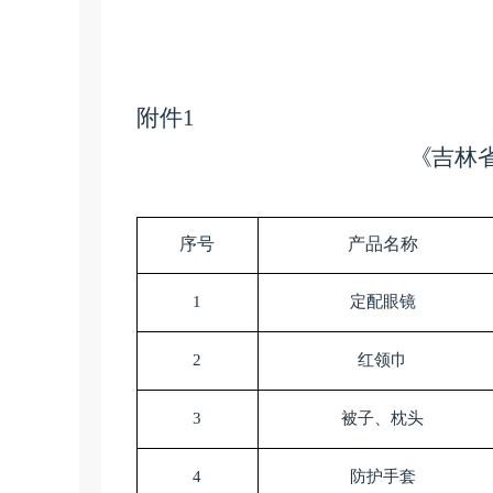
附件
1
《
吉林
序号
产品名称
1
定配眼镜
2
红领巾
3
被子、枕头
4
防护手套