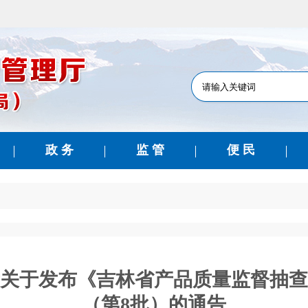
政 务
监 管
便 民
关于发布《吉林省产品质量监督抽查实
（第8批）的通告