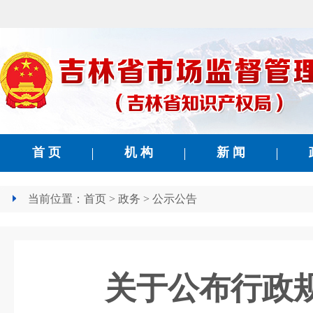
首 页
机 构
新 闻
当前位置：
首页
>
政务
>
公示公告
关于公布行政